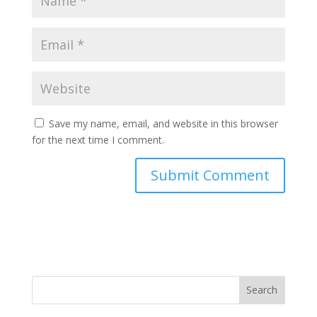
Save my name, email, and website in this browser
for the next time I comment.
A
l
t
e
r
n
Search
a
t